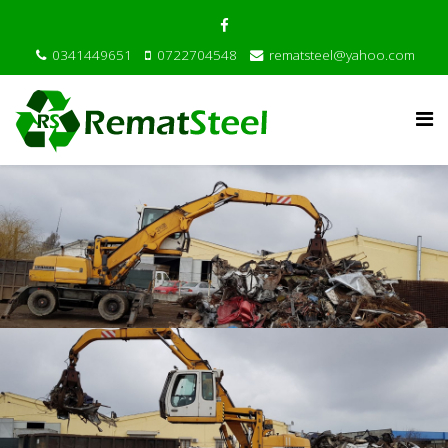
0341449651
0722704548
rematsteel@yahoo.com